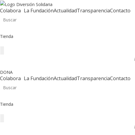
Ir
Colabora
La Fundación
Actualidad
Transparencia
Contacto
al
contenido
Tienda
DONA
Colabora
La Fundación
Actualidad
Transparencia
Contacto
Tienda