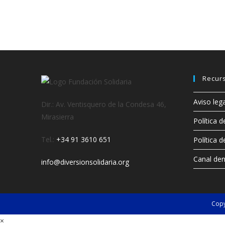
Recur
Aviso lega
Dir.: Av. Ventisquero de la Condesa 46,
Mirasierra
Política d
Tel.:
+34 91 3610 651
Política 
Canal den
info@diversionsolidaria.org
Copy
×