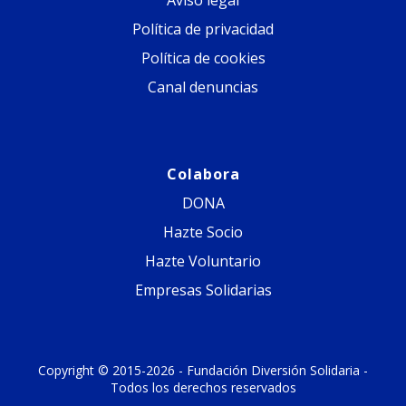
Aviso legal
nueva
nueva
nueva
nueva
pestaña
pestaña
pestaña
pestaña
Política de privacidad
Política de cookies
Canal denuncias
Colabora
DONA
Hazte Socio
Hazte Voluntario
Empresas Solidarias
Copyright © 2015-2026 - Fundación Diversión Solidaria -
Todos los derechos reservados