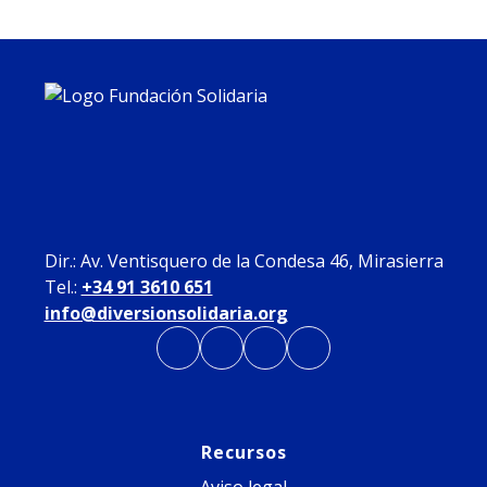
Dir.: Av. Ventisquero de la Condesa 46, Mirasierra
Tel.:
+34 91 3610 651
info@diversionsolidaria.org
Se
Se
Se
Se
abre
abre
abre
abre
en
en
en
en
Recursos
una
una
una
una