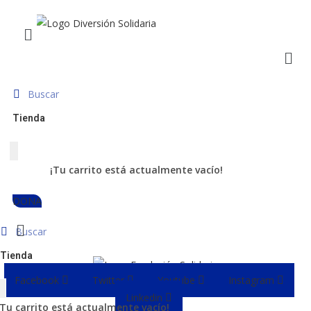
Ir
Menú
al
Menú
contenido
Tienda
¡Tu carrito está actualmente vacío!
DONA
Menú
Tienda
Facebook
Twitter
Youtube
Instagram
Linkedin
¡Tu carrito está actualmente vacío!